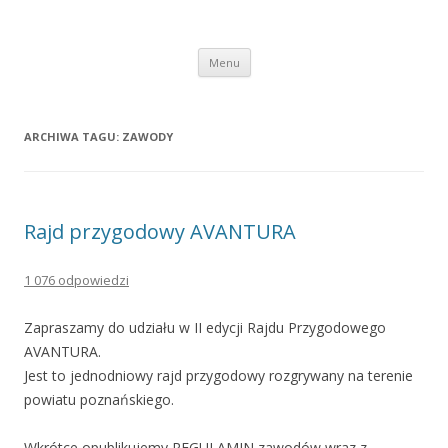
Rajd Przygodowy AVANTURA
Przeskocz
Menu
do
treści
ARCHIWA TAGU:
ZAWODY
Rajd przygodowy AVANTURA
1 076 odpowiedzi
Zapraszamy do udziału w II edycji Rajdu Przygodowego
AVANTURA.
Jest to jednodniowy rajd przygodowy rozgrywany na terenie
powiatu poznańskiego.
Wkrótce opublikujemy REGULAMIN zawodów wraz z